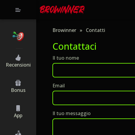
Browinner
»
Contatti
Contattaci
Il tuo nome
Recensioni
Email
Bonus
Il tuo messaggio
App