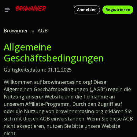
Anmelden
Registrieren
Browinner
»
AGB
Allgemeine
Geschäftsbedingungen
Gültigkeitsdatum: 01.12.2025
Willkommen auf browinnercasino.org! Diese
Allgemeinen Geschäftsbedingungen („AGB“) regeln die
Nutzung unserer Website und die Teilnahme an
unserem Affiliate-Programm. Durch den Zugriff auf
oder die Nutzung von browinnercasino.org erklären Sie
sich mit diesen AGB einverstanden. Wenn Sie diese AGB
nicht akzeptieren, nutzen Sie bitte unsere Website
nicht.