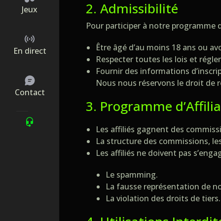
2. Admissibilité
Jeux
Pour participer à notre programme d’
Être âgé d’au moins 18 ans ou avoi
En direct
Respecter toutes les lois et régl
Fournir des informations d’inscri
Nous nous réservons le droit de re
Contact
3. Programme d’Affilia
Les affiliés gagnent des commissi
La structure des commissions, les 
Les affiliés ne doivent pas s’enga
Le spamming.
La fausse représentation de n
La violation des droits de tiers.